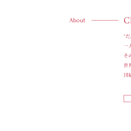
C
About
"
一
そ
世
団