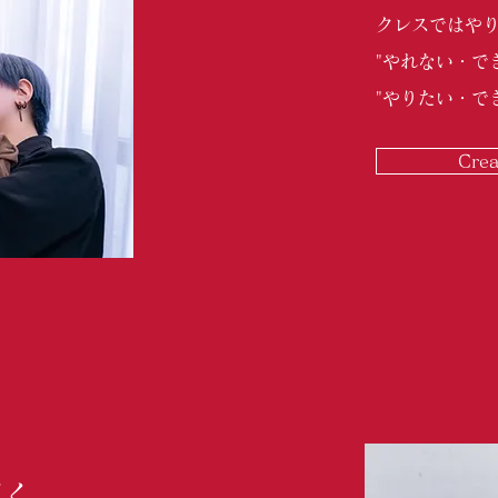
クレスではや
"やれない・で
"やりたい・で
Crea
輝く